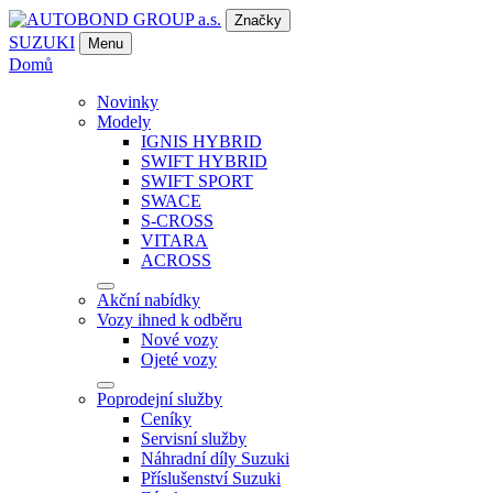
Značky
SUZUKI
Menu
Domů
Novinky
Modely
IGNIS HYBRID
SWIFT HYBRID
SWIFT SPORT
SWACE
S-CROSS
VITARA
ACROSS
Akční nabídky
Vozy ihned k odběru
Nové vozy
Ojeté vozy
Poprodejní služby
Ceníky
Servisní služby
Náhradní díly Suzuki
Příslušenství Suzuki