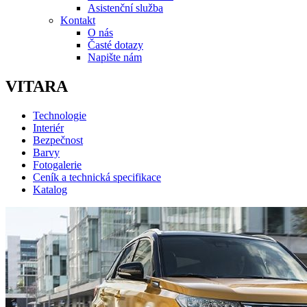
Asistenční služba
Kontakt
O nás
Časté dotazy
Napište nám
VITARA
Technologie
Interiér
Bezpečnost
Barvy
Fotogalerie
Ceník a technická specifikace
Katalog