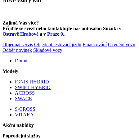
Nové vzory kol
Zajímá Vás více?
Přijďte se svézt nebo kontaktujte náš autosalon Suzuki
v
Ostravě Hrabové
a v
Praze 9
.
.
Objednat servis
Objednat testovací jízdu
Financování
Ocenění vozu
Odběr novinek
Skladové vozy
Domů
Modely
IGNIS HYBRID
SWIFT HYBRID
ACROSS
SWACE
S-CROSS
VITARA
Akční nabídky
Poprodejní služby