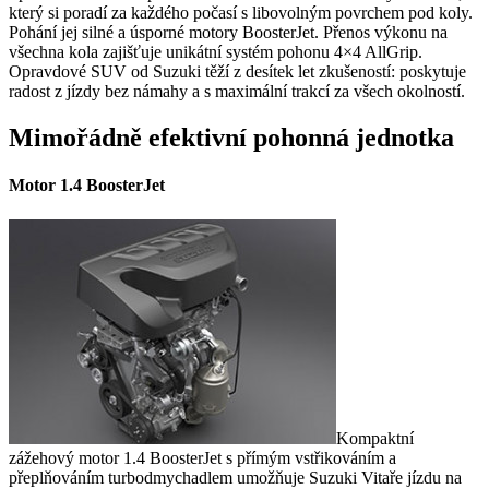
který si poradí za každého počasí s libovolným povrchem pod koly.
Pohání jej silné a úsporné motory BoosterJet. Přenos výkonu na
všechna kola zajišťuje unikátní systém pohonu 4×4 AllGrip.
Opravdové SUV od Suzuki těží z desítek let zkušeností: poskytuje
radost z jízdy bez námahy a s maximální trakcí za všech okolností.
Mimořádně efektivní pohonná jednotka
Motor 1.4 BoosterJet
Kompaktní
zážehový motor 1.4 BoosterJet s přímým vstřikováním a
přeplňováním turbo­dmychadlem umožňuje Suzuki Vitaře jízdu na