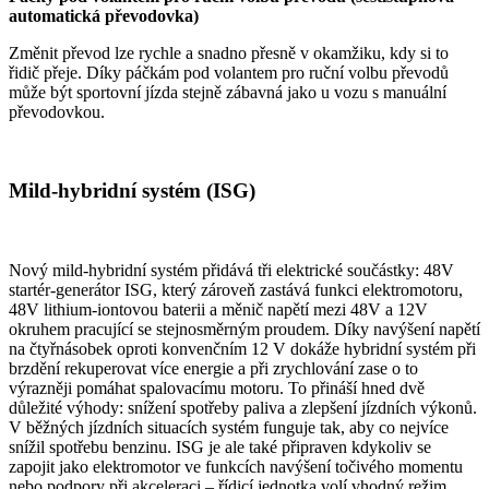
automatická převodovka)
Změnit převod lze rychle a snadno přesně v okamžiku, kdy si to
řidič přeje. Díky páčkám pod volantem pro ruční volbu převodů
může být sportovní jízda stejně zábavná jako u vozu s manuální
převodovkou.
Mild-hybridní systém (ISG)
Nový mild-hybridní systém přidává tři elektrické součástky: 48V
startér-generátor ISG, který zároveň zastává funkci elektromotoru,
48V lithium-iontovou baterii a měnič napětí mezi 48V a 12V
okruhem pracující se stejnosměrným proudem. Díky navýšení napětí
na čtyřnásobek oproti konvenčním 12 V dokáže hybridní systém při
brzdění rekuperovat více energie a při zrychlování zase o to
výrazněji pomáhat spalovacímu motoru. To přináší hned dvě
důležité výhody: snížení spotřeby paliva a zlepšení jízdních výkonů.
V běžných jízdních situacích systém funguje tak, aby co nejvíce
snížil spotřebu benzinu. ISG je ale také připraven kdykoliv se
zapojit jako elektromotor ve funkcích navýšení točivého momentu
nebo podpory při akceleraci – řídicí jednotka volí vhodný režim