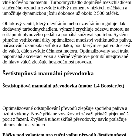
vlně točivého momentu. Turbodmychadlo doplněné mezichladičem
stlačeného vzduchu zvyšuje točivý moment v nízkých otáčkách a
umožňuje dynamickou jízdu dokonce už okolo 2 500 otáček.
Obtokový ventil, který otevíráním nebo uzavíráním reguluje tlak
dodávaný turbodmychadlem, výrazně zrychluje odezvu motoru na
sešlápnutí plynového pedálu a pomáhá snižovat spotřebu. Systém
přímého vstřikování díky optimalizaci množství vstříknutého paliva,
načasování okamžiku vstřiku a tlaku, pod kterým se palivo dostává
do válců, dále zvyšuje účinnost motoru. Optimalizovaný sací trakt
napomáhá akceleraci vozu a sběrné výfukové potrubí integrované
do hlavy válců zlepšuje hospodárnost provozu.
Šestistupňová manuální převodovka
Šestistupňová manuální převodovka (motor 1.4 BoosterJet)
Optimalizované odstupňování převodů zlepšuje spotřebu paliva a
jízdní výkony. Nově přidané vyvažovací závaží přináší příjemnější
pocit z řazení. Zvýšená tuhost skříně převodovky navíc potlačuje
přenos hluku a vibrací.
Páčky pod volantem pro ruční volbu převodů (šestistupňová