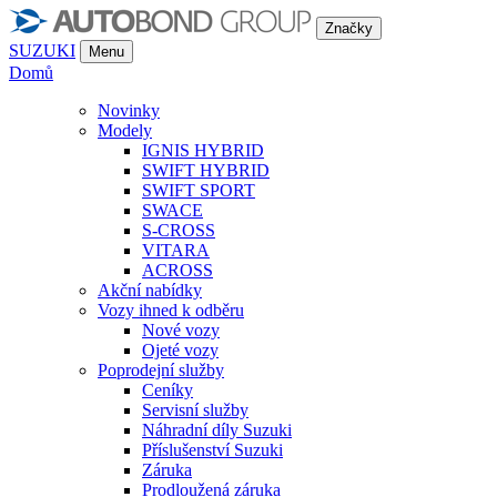
Značky
SUZUKI
Menu
Domů
Novinky
Modely
IGNIS HYBRID
SWIFT HYBRID
SWIFT SPORT
SWACE
S-CROSS
VITARA
ACROSS
Akční nabídky
Vozy ihned k odběru
Nové vozy
Ojeté vozy
Poprodejní služby
Ceníky
Servisní služby
Náhradní díly Suzuki
Příslušenství Suzuki
Záruka
Prodloužená záruka