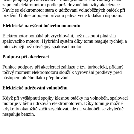
zapojení elektromotoru podle požadované intenzity akcelerace.
Navíc se elektromotor stará o udržování volnoběžných otáček při
brzdění. Úplné odpojení přívodu paliva vede k dalším úsporám.
Elektrické navýšení točivého momentu
Elektromotor pomáhá při zrychlování, než nastoupí plná síla
spalovacího motoru. Hybridní systém díky tomu reaguje rychleji a
intenzivněji než obyčejný spalovací motor.
Podpora při akceleraci
Funkce podpory při akceleraci zahlazuje tzv. turboefekt, přidaný
točivý moment elektromotoru slouží k vyrovnání prodlevy před
nástupem plného tlaku přeplňování
Elektrické udržování volnoběhu
Když při vyšlápnutí spojky klesnou otáčky na volnoběh, spalovací
motor je v běhu udržován elektromotorem. Díky tomu je možné
kdykoliv okamžitě začít zrychlovat, ale na volnoběh se zbytečně
nespaluje benzin.