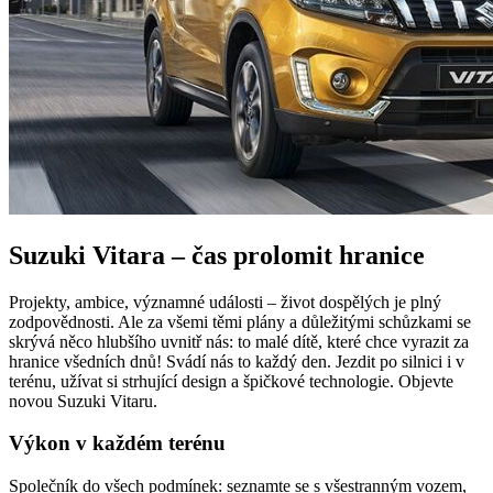
Suzuki Vitara – čas prolomit hranice
Projekty, ambice, významné události – život dospělých je plný
zodpovědnosti. Ale za všemi těmi plány a důležitými schůzkami se
skrývá něco hlubšího uvnitř nás: to malé dítě, které chce vyrazit za
hranice všedních dnů! Svádí nás to každý den. Jezdit po silnici i v
terénu, užívat si strhující design a špičkové technologie. Objevte
novou Suzuki Vitaru.
Výkon v každém terénu
Společník do všech podmínek: seznamte se s všestranným vozem,