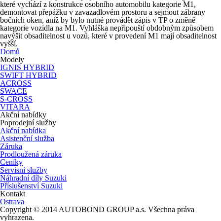
které vychází z konstrukce osobního automobilu kategorie M1,
demontovat přepážku v zavazadlovém prostoru a sejmout zábrany
bočních oken, aniž by bylo nutné provádět zápis v TP o změně
kategorie vozidla na M1. Vyhláška nepřipouští obdobným způsobem
navýšit obsaditelnost u vozů, které v provedení M1 mají obsaditelnost
vyšší.
Domů
Modely
IGNIS HYBRID
SWIFT HYBRID
ACROSS
SWACE
S-CROSS
VITARA
Akční nabídky
Poprodejní služby
Akční nabídka
Asistenční služba
Záruka
Prodloužená záruka
Ceníky
Servisní služby
Náhradní díly Suzuki
Příslušenství Suzuki
Kontakt
Ostrava
Copyright © 2014 AUTOBOND GROUP a.s. Všechna práva
vyhrazena.