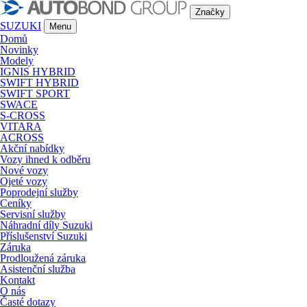
Značky
SUZUKI
Menu
Domů
Novinky
Modely
IGNIS HYBRID
SWIFT HYBRID
SWIFT SPORT
SWACE
S-CROSS
VITARA
ACROSS
Akční nabídky
Vozy ihned k odběru
Nové vozy
Ojeté vozy
Poprodejní služby
Ceníky
Servisní služby
Náhradní díly Suzuki
Příslušenství Suzuki
Záruka
Prodloužená záruka
Asistenční služba
Kontakt
O nás
Časté dotazy