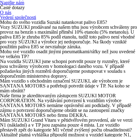
Napište nám
Časté dotazy
O nás
Vedení společnosti
Mohu do svého vozidla Suzuki natankovat palivo E85?
Vozy SUZUKI prodávané na našem trhu jsou výrobcem schváleny pro
provoz na benzín s maximální příměsí 10% etanolu (5% metanolu). U
paliva E85 je zhruba 85% podíl etanolu, tudíž toto palivo není vhodné
pro vozy SUZUKI a výrobce jej nedoporučuje. Na škody vzniklé
použitím paliva E85 se nevztahuje záruka.
Mohu své vozidlo osadit jinými pneumatikami/ráfky než jsou uvedené
ve velkém TP?
Na vozidla SUZUKI jsme schopni potvrdit pouze ty rozměry, které
jsou schváleny výrobcem v homologaci daného vozu. V případě
požadavku jiných rozměrů doporučujeme postupovat v souladu s
doporučením ministerstva dopravy.
Mám vozidlo s obchodním označení SUZUKI, ale výrobcem je
SANTANA MOTORS a potřebuji potvrdit údaje v TP. Na koho se
mám obrátit?
Naše firma je akreditovaným zástupcem SUZUKI MOTOR
CORPORATION. Na vydávání potvrzení k vozidlům výrobce
SANTANA MOTORS nemáme oprávnění ani podklady. V případě
zájmu o potvrzení doporučujeme obrátit se na zastoupení značky
SANTANA MOTORS nebo firmu DEKRA.
Mám SUZUKI Grand Vitaru v pětidvéřovém provedení, ale ve verzi
N1 (nákladní) a v TP jsou zapsána pouze 4 místa. Lze vozidlo
přestavět zpět do kategorie M1 včetně zvýšený počtu obsaditelnosti?
Aktuálně platná vyhláška připouští možnost u vozidel kategorie N1,