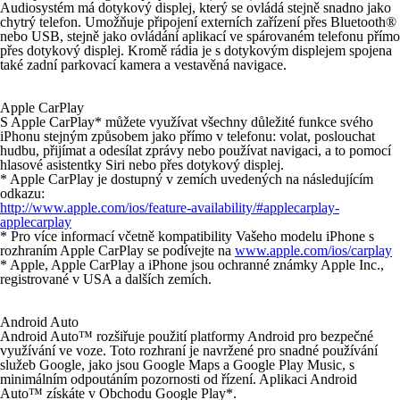
Audiosystém má dotykový displej, který se ovládá stejně snadno jako
chytrý telefon. Umožňuje připojení externích zařízení přes Bluetooth®
nebo USB, stejně jako ovládání aplikací ve spárovaném telefonu přímo
přes dotykový displej. Kromě rádia je s dotykovým displejem spojena
také zadní parkovací kamera a vestavěná navigace.
Apple CarPlay
S Apple CarPlay* můžete využívat všechny důležité funkce svého
iPhonu stejným způsobem jako přímo v telefonu: volat, poslouchat
hudbu, přijímat a odesílat zprávy nebo používat navigaci, a to pomocí
hlasové asistentky Siri nebo přes dotykový displej.
* Apple CarPlay je dostupný v zemích uvedených na následujícím
odkazu:
http://www.apple.com/ios/feature-availability/#applecarplay-
applecarplay
* Pro více informací včetně kompatibility Vašeho modelu iPhone s
rozhraním Apple CarPlay se podívejte na
www.apple.com/ios/carplay
* Apple, Apple CarPlay a iPhone jsou ochranné známky Apple Inc.,
registrované v USA a dalších zemích.
Android Auto
Android Auto™ rozšiřuje použití platformy Android pro bezpečné
využívání ve voze. Toto rozhraní je navržené pro snadné používání
služeb Google, jako jsou Google Maps a Google Play Music, s
minimálním odpoutáním pozornosti od řízení. Aplikaci Android
Auto™ získáte v Obchodu Google Play*.