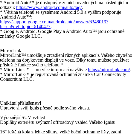
* Android Auto™ je dostupný v zemích uvedených na následujícím
odkazu:
https://www.android.com/auto/faq/
.
* Většina telefonů se systémem Android 5.0 a vyšším podporuje
Android Auto™:
https://support.google.com/androidauto/answer/6348019?
hl=en&ref_topic=6140477
.
* Google, Android, Google Play a Android Auto™ jsou ochranné
známky Google LLC.
MirrorLink
MirrorLink™ umožňuje zrcadlení různých aplikací z Vašeho chytrého
telefonu na dotykovém displeji ve voze. Díky tomu můžete používat
příslušné funkce svého telefonu.*
* MirrorLink™ – pro více informací navštivte
https://mirrorlink.com/
.
* MirrorLink™ je registrovaná ochranná známka Car Connectivity
Consortium LLC.
Unikátní příslušenství
Upravte si svůj Ignis přesně podle svého vkusu.
Výraznější SUV vzhled
Doplňky exteriéru zvýrazní offroadový vzhled Vašeho Ignisu.
16″ leštěná kola z lehké slitiny, velké boční ochranné lišty, zadní