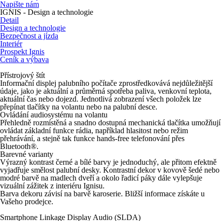
Napište nám
IGNIS - Design a technologie
Detail
Design a technologie
Bezpečnost a jízda
Interiér
Prospekt Ignis
Ceník a výbava
Přístrojový štít
Informační displej palubního počítače zprostředkovává nejdůležitější
údaje, jako je aktuální a průměrná spotřeba paliva, venkovní teplota,
aktuální čas nebo dojezd. Jednotlivá zobrazení všech položek lze
přepínat tlačítky na volantu nebo na palubní desce.
Ovládání audiosystému na volantu
Přehledně rozmístěná a snadno dostupná mechanická tlačítka umožňují
ovládat základní funkce rádia, například hlasitost nebo režim
přehrávání, a stejně tak funkce hands-free telefonování přes
Bluetooth®.
Barevné varianty
Výrazný kontrast černé a bílé barvy je jednoduchý, ale přitom efektně
vyjadřuje smělost palubní desky. Kontrastní dekor v kovově šedé nebo
modré barvě na madlech dveří a okolo řadicí páky dále vylepšuje
vizuální zážitek z interiéru Ignisu.
Barva dekoru závisí na barvě karoserie. Bližší informace získáte u
Vašeho prodejce.
Smartphone Linkage Display Audio (SLDA)