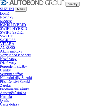
Značky
SUZUKI
Menu
Domů
Novinky
Modely
IGNIS HYBRID
SWIFT HYBRID
SWIFT SPORT
SWACE
S-CROSS
VITARA
ACROSS
Akční nabídky
Vozy ihned k odběru
Nové vozy
Ojeté vozy
Poprodejní služby
Ceníky
Servisní služby
Náhradní díly Suzuki
Příslušenství Suzuki
Záruka
Prodloužená záruka
Asistenční služba
Kontakt
O nás
Časté dotazy