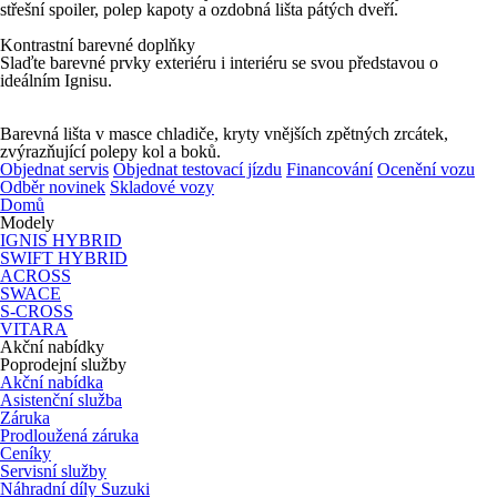
střešní spoiler, polep kapoty a ozdobná lišta pátých dveří.
Kontrastní barevné doplňky
Slaďte barevné prvky exteriéru i interiéru se svou představou o
ideálním Ignisu.
Barevná lišta v masce chladiče, kryty vnějších zpětných zrcátek,
zvýrazňující polepy kol a boků.
Objednat servis
Objednat testovací jízdu
Financování
Ocenění vozu
Odběr novinek
Skladové vozy
Domů
Modely
IGNIS HYBRID
SWIFT HYBRID
ACROSS
SWACE
S-CROSS
VITARA
Akční nabídky
Poprodejní služby
Akční nabídka
Asistenční služba
Záruka
Prodloužená záruka
Ceníky
Servisní služby
Náhradní díly Suzuki